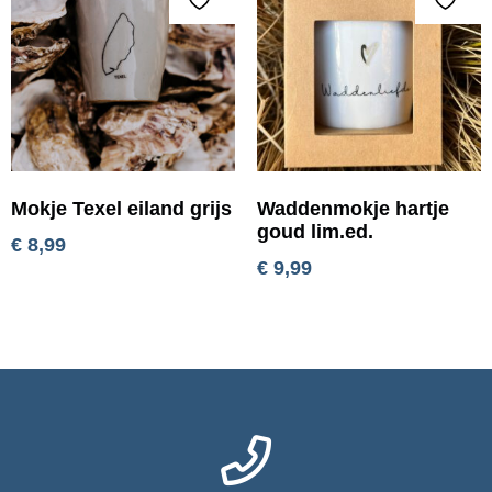
Mokje Texel eiland grijs
Waddenmokje hartje
goud lim.ed.
€
8,99
€
9,99