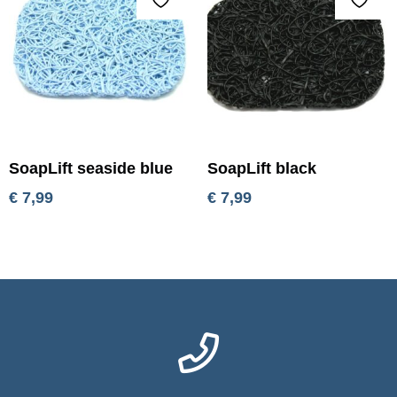
SoapLift seaside blue
SoapLift black
€
7,99
€
7,99