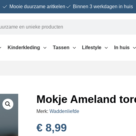
Mooie duurzame aritkelen
Binnen 3 werkdagen in huis
Kinderkleding
Tassen
Lifestyle
In huis
Mokje Ameland tor
Merk:
Waddenliefde
€
8,99