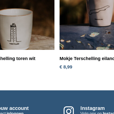
helling toren wit
Mokje Terschelling eiland
€
8,99
ouw account
Instagram
rect
inloggen
Volg ons op
Insta