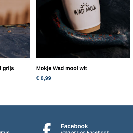
 grijs
Mokje Wad mooi wit
€
8,99
Facebook
gram
Volg ons op
Facebook