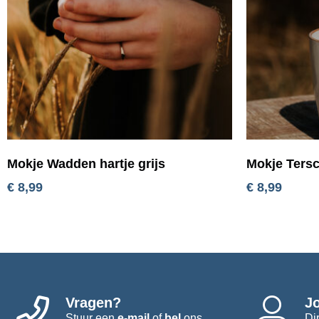
Mokje Wadden hartje grijs
Mokje Tersc
€
8,99
€
8,99
Vragen?
J
Stuur een
e-mail
of
bel
ons
Di