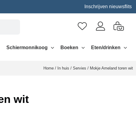
Inschrijven nieuwsflits
Schiermonnikoog
Boeken
Eten/drinken
Home
/
In huis
/
Servies
/ Mokje Ameland toren wit
en wit