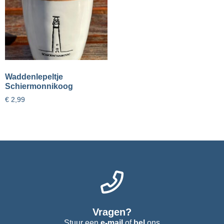
Waddenlepeltje
Schiermonnikoog
€
2,99
Vragen?
Stuur een
e-mail
of
bel
ons