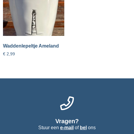
Waddenlepeltje Ameland
€
2,99
Vragen?
Stuur een
e-mail
of
bel
ons